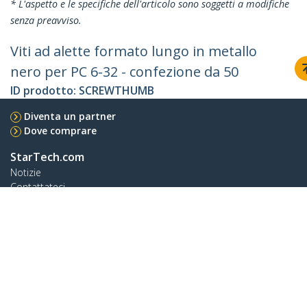
* L'aspetto e le specifiche dell'articolo sono soggetti a modifiche
senza preavviso.
Viti ad alette formato lungo in metallo
nero per PC 6-32 - confezione da 50
ID prodotto:
SCREWTHUMB
Diventa un partner
Dove comprare
StarTech.com
Notizie
Contattateci
Chi siamo
Carriera
Qualità e Conformità
Blog
Assistenza clienti
Knowledge Base
Drivers and Downloads