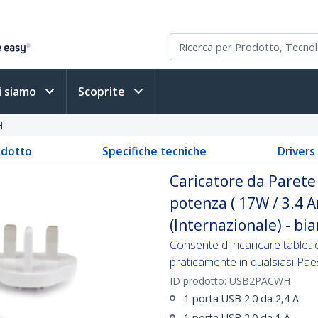
i siamo
Scoprite
H
odotto
Specifiche tecniche
Driver
Caricatore da Parete
potenza ( 17W / 3.4 A
(Internazionale) - bi
Consente di ricaricare table
praticamente in qualsiasi Pa
ID prodotto:
USB2PACWH
1 porta USB 2.0 da 2,4 A
1 porta USB 2.0 da 1 A