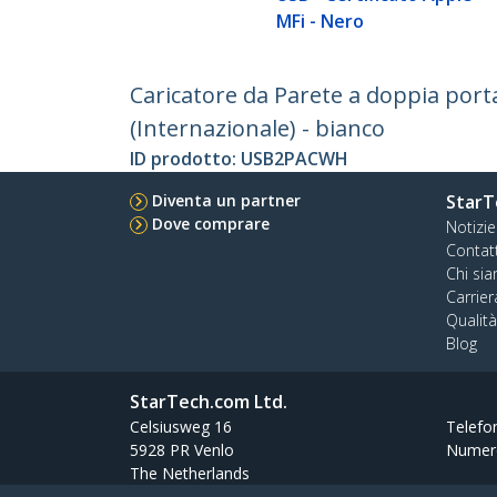
MFi - Nero
Caricatore da Parete a doppia porta
(Internazionale) - bianco
ID prodotto:
USB2PACWH
Diventa un partner
StarT
Dove comprare
Notizie
Contat
Chi si
Carrier
Qualit
Blog
StarTech.com Ltd.
Celsiusweg 16
Telefo
5928 PR Venlo
Numer
The Netherlands