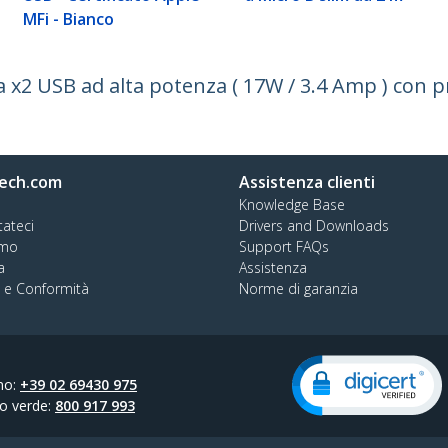
MFi - Bianco
 x2 USB ad alta potenza ( 17W / 3.4 Amp ) con p
ech.com
Assistenza clienti
Knowledge Base
tateci
Drivers and Downloads
amo
Support FAQs
a
Assistenza
à e Conformità
Norme di garanzia
no:
+39 02 69430 975
o verde:
800 917 993