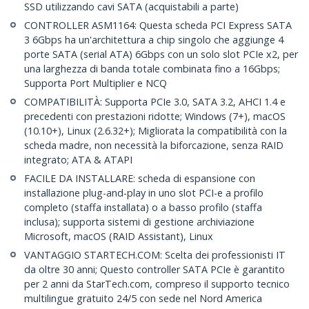
SSD utilizzando cavi SATA (acquistabili a parte)
CONTROLLER ASM1164: Questa scheda PCI Express SATA
3 6Gbps ha un'architettura a chip singolo che aggiunge 4
porte SATA (serial ATA) 6Gbps con un solo slot PCIe x2, per
una larghezza di banda totale combinata fino a 16Gbps;
Supporta Port Multiplier e NCQ
COMPATIBILITÀ: Supporta PCIe 3.0, SATA 3.2, AHCI 1.4 e
precedenti con prestazioni ridotte; Windows (7+), macOS
(10.10+), Linux (2.6.32+); Migliorata la compatibilità con la
scheda madre, non necessità la biforcazione, senza RAID
integrato; ATA & ATAPI
FACILE DA INSTALLARE: scheda di espansione con
installazione plug-and-play in uno slot PCI-e a profilo
completo (staffa installata) o a basso profilo (staffa
inclusa); supporta sistemi di gestione archiviazione
Microsoft, macOS (RAID Assistant), Linux
VANTAGGIO STARTECH.COM: Scelta dei professionisti IT
da oltre 30 anni; Questo controller SATA PCIe è garantito
per 2 anni da StarTech.com, compreso il supporto tecnico
multilingue gratuito 24/5 con sede nel Nord America