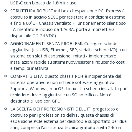
USB-C con blocco da 1,8m incluso
STRUTTURA ROBUSTA: il box di espansione PCI Express è
costruito in acciaio SECC per resistere a condizioni estreme
e fino a 60°C - Chassis ventilato - Funzionamento silenzioso
- Alimentatore incluso da 12V 3A, porta a morsettiera
disponibile (12-24 VDC)
AGGIORNAMENTI SENZA PROBLEMI: Collegare schede
aggiuntive (es. USB, Ethernet, SFP, seriali e schede I/O) a un
sistema con slot di espansione limitati - Implementare
installazioni rapide su sitemi nuovi/esistenti riducendo costi
e tempi di inattività
COMPATIBILITÀ: questo chassis PCIe è indipendente dal
sistema operativo e non richiede software aggiuntivo -
Supporta Windows, macOS, Linux - La scheda installata può
richiedere driver aggiuntivi e un SO specifico - Non è
destinato all'uso con GPU
LA SCELTA DEI PROFESSIONISTI DELL'IT: progettato e
costruito per i professionisti dell'IT, questa chassis di
espansione PCIe esterna per desktop è supportato per due
anni, compresa l'assistenza tecnica gratuita a vita 24/5 in