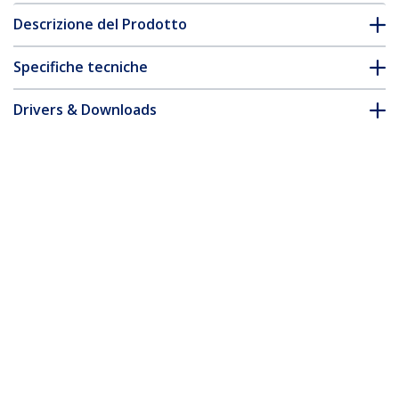
Descrizione del Prodotto
Specifiche tecniche
Drivers & Downloads
FAQ e conformità
Accessori
* L'aspetto e le specifiche dell'articolo sono soggetti a modifiche
senza preavviso.
Vi potrebbe interessare anche