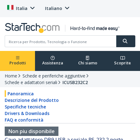
Italia
Italiano
Prodotti
Assistenza
Chi siamo
Scoprite
Home
Schede e periferiche aggiuntive
Schede e adattatori seriali
ICUSB232C2
Panoramica
Descrizione del Prodotto
Specifiche tecniche
Drivers & Downloads
FAQ e conformità
Non piu disponibile
Cavo adattatore DB9 USB a seriale RS-232 2 porte