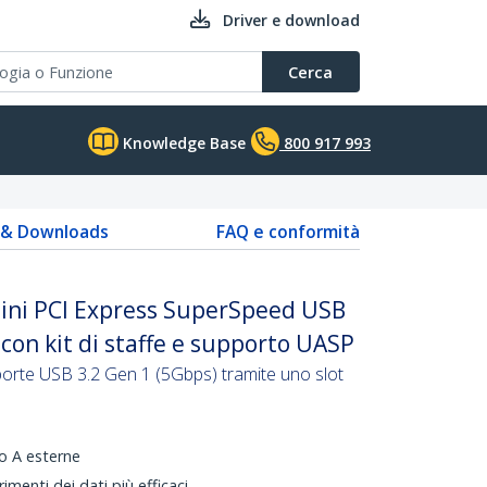
Driver e download
Cerca
Knowledge Base
800 917 993
s & Downloads
FAQ e conformità
ini PCI Express SuperSpeed USB
 con kit di staffe e supporto UASP
orte USB 3.2 Gen 1 (5Gbps) tramite uno slot
o A esterne
menti dei dati più efficaci