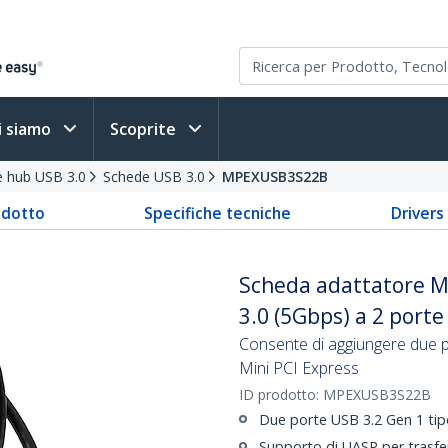
i siamo
Scoprite
e hub USB 3.0
Schede USB 3.0
MPEXUSB3S22B
odotto
Specifiche tecniche
Driver
Scheda adattatore M
3.0 (5Gbps) a 2 porte
Consente di aggiungere due p
Mini PCI Express
ID prodotto:
MPEXUSB3S22B
Due porte USB 3.2 Gen 1 tip
Supporto di UASP per trasferi