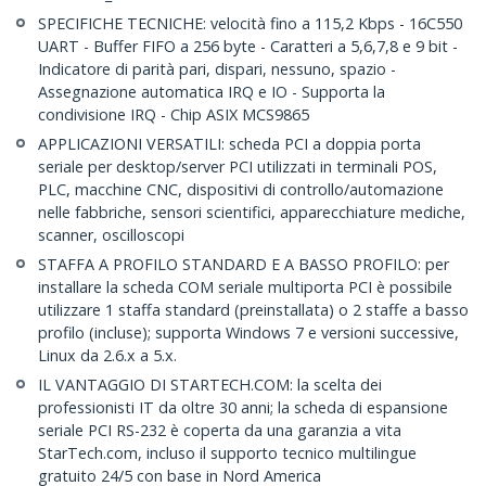
SPECIFICHE TECNICHE: velocità fino a 115,2 Kbps - 16C550
UART - Buffer FIFO a 256 byte - Caratteri a 5,6,7,8 e 9 bit -
Indicatore di parità pari, dispari, nessuno, spazio -
Assegnazione automatica IRQ e IO - Supporta la
condivisione IRQ - Chip ASIX MCS9865
APPLICAZIONI VERSATILI: scheda PCI a doppia porta
seriale per desktop/server PCI utilizzati in terminali POS,
PLC, macchine CNC, dispositivi di controllo/automazione
nelle fabbriche, sensori scientifici, apparecchiature mediche,
scanner, oscilloscopi
STAFFA A PROFILO STANDARD E A BASSO PROFILO: per
installare la scheda COM seriale multiporta PCI è possibile
utilizzare 1 staffa standard (preinstallata) o 2 staffe a basso
profilo (incluse); supporta Windows 7 e versioni successive,
Linux da 2.6.x a 5.x.
IL VANTAGGIO DI STARTECH.COM: la scelta dei
professionisti IT da oltre 30 anni; la scheda di espansione
seriale PCI RS-232 è coperta da una garanzia a vita
StarTech.com, incluso il supporto tecnico multilingue
gratuito 24/5 con base in Nord America