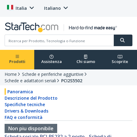
Italia
Italiano
Prodotti
Assistenza
Chi siamo
Scoprite
Home
Schede e periferiche aggiuntive
Schede e adattatori seriali
PCI2S5502
Panoramica
Descrizione del Prodotto
Specifiche tecniche
Drivers & Downloads
FAQ e conformità
Non piu disponibile
Scheda seriale PCI RS232 a 2 porte - Scheda di