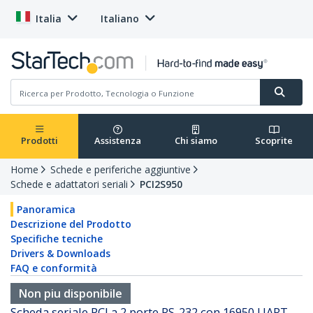
Italia
Italiano
Prodotti
Assistenza
Chi siamo
Scoprite
Home
Schede e periferiche aggiuntive
Schede e adattatori seriali
PCI2S950
Panoramica
Descrizione del Prodotto
Specifiche tecniche
Drivers & Downloads
FAQ e conformità
Non piu disponibile
Scheda seriale PCI a 2 porte RS-232 con 16950 UART