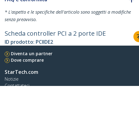
* L'aspetto e le specifiche dell'articolo sono soggetti a modifiche
senza preavviso.
Scheda controller PCI a 2 porte IDE
ID prodotto:
PCIIDE2
Diventa un partner
Dove comprare
StarTech.com
Notizie
Contattateci
Chi siamo
Carriera
Qualità e Conformità
Blog
Assistenza clienti
Knowledge Base
Drivers and Downloads