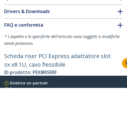
Drivers & Downloads
FAQ e conformità
* L'aspetto e le specifiche dell'articolo sono soggetti a modifiche
senza preavviso.
Scheda riser PCI Express adattatore slot
sx x8 1U, cavo flessibile
ID prodotto:
PEX8RISERF
Diventa un partner
Dove comprare
StarTech.com
Notizie
Contattateci
Chi siamo
Carriera