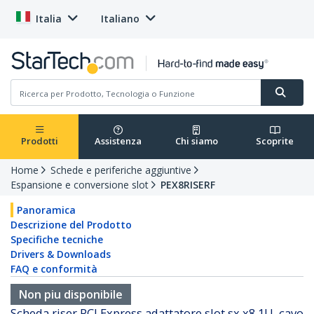
Italia
Italiano
Prodotti
Assistenza
Chi siamo
Scoprite
Home
Schede e periferiche aggiuntive
Espansione e conversione slot
PEX8RISERF
Panoramica
Descrizione del Prodotto
Specifiche tecniche
Drivers & Downloads
FAQ e conformità
Non piu disponibile
Scheda riser PCI Express adattatore slot sx x8 1U, cavo