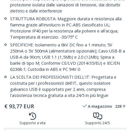
protezione isolata dalle variazioni di tensione, dai disturbi
elettrici e dalle interferenze
STRUTTURA ROBUSTA: Maggiore durata e resistenza alla
fiamma grazie all'involucro in PC-ABS classificato UL;
Protezione IP40 per la resistenza alla polvere e all'acqua;
Temperatura di esercizio: -30/75° C
SPECIFICHE: Isolamento a 6kV DC fino a 1 minuto; 5V
250mA o 5V 500mA (alimentatore opzionale); Cavo USB-B a
USB-A da 90cm; USB 1.1 (1,5Mb) e 2.0 (12Mb); Spina a
barile di tipo M; Conforme CE/LVD (2014/35/EU) e IEC/EN
62368-1; Custodia in ABS e PC 94V-0
LA SCELTA DEI PROFESSIONISTI DELL'IT: Progettata e
costruita per i professionisti dell'IT, questo isolatore
galvanico USB è supportato per 2 anni, compresa
l'assistenza tecnica gratuita a vita 24/5 in più lingue
€
93,77
EUR
A magazzino
228
Supporto a vita
Supporto 24/5