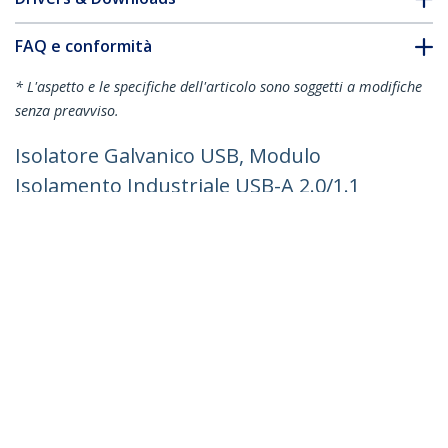
FAQ e conformità
* L'aspetto e le specifiche dell'articolo sono soggetti a modifiche
senza preavviso.
Isolatore Galvanico USB, Modulo
Isolamento Industriale USB-A 2.0/1.1
fino a 6KV, Filtro di Isolamento USB-
Type A 5V/250mA, IP40 su Barra DIN,
PnP, TAA
ID prodotto:
U1-USB-ISOLATOR
Diventa un partner
Dove comprare
StarTech.com
Notizie
Contattateci