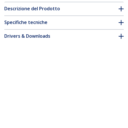
Descrizione del Prodotto
Specifiche tecniche
Drivers & Downloads
FAQ e conformità
Accessori
* L'aspetto e le specifiche dell'articolo sono soggetti a modifiche
senza preavviso.
Vi potrebbe interessare anche