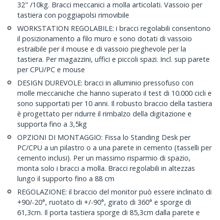
32" /10kg. Bracci meccanici a molla articolati. Vassoio per
tastiera con poggiapolsi rimovibile
WORKSTATION REGOLABILE: i bracci regolabili consentono
il posizionamento a filo muro e sono dotati di vassoio
estraibile per il mouse e di vassoio pieghevole per la
tastiera. Per magazzini, uffici e piccoli spazi. Incl. sup parete
per CPU/PC e mouse
DESIGN DUREVOLE: bracci in alluminio pressofuso con
molle meccaniche che hanno superato il test di 10.000 cicli e
sono supportati per 10 anni. Il robusto braccio della tastiera
è progettato per ridurre il rimbalzo della digitazione e
supporta fino a 3,5kg
OPZIONI DI MONTAGGIO: Fissa lo Standing Desk per
PC/CPU a un pilastro o a una parete in cemento (tasselli per
cemento inclusi). Per un massimo risparmio di spazio,
monta solo i bracci a molla. Bracci regolabili in altezzas
lungo il supporto fino a 88 cm
REGOLAZIONE: il braccio del monitor può essere inclinato di
+90/-20°, ruotato di +/-90°, girato di 360° e sporge di
61,3cm. Il porta tastiera sporge di 85,3cm dalla parete e