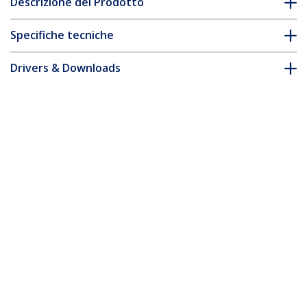
Descrizione del Prodotto
Specifiche tecniche
Drivers & Downloads
FAQ e conformità
Accessori
* L'aspetto e le specifiche dell'articolo sono soggetti a modifiche
senza preavviso.
Supporto Doppio Monitor per Scrivania
- Braccio per 2 Monitor VESA fino a 32"
(8kg) - staffe ad Altezza Regolabile -
Montaggio Morsetto a C o Vite Passante
ID prodotto:
ARMDUALPIVOT