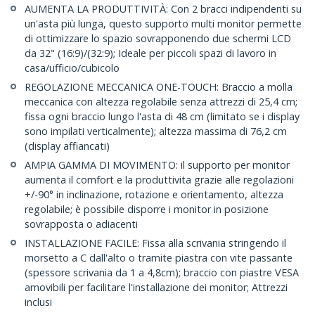
AUMENTA LA PRODUTTIVITÀ: Con 2 bracci indipendenti su
un'asta più lunga, questo supporto multi monitor permette
di ottimizzare lo spazio sovrapponendo due schermi LCD
da 32" (16:9)/(32:9); Ideale per piccoli spazi di lavoro in
casa/ufficio/cubicolo
REGOLAZIONE MECCANICA ONE-TOUCH: Braccio a molla
meccanica con altezza regolabile senza attrezzi di 25,4 cm;
fissa ogni braccio lungo l'asta di 48 cm (limitato se i display
sono impilati verticalmente); altezza massima di 76,2 cm
(display affiancati)
AMPIA GAMMA DI MOVIMENTO: il supporto per monitor
aumenta il comfort e la produttivita grazie alle regolazioni
+/-90° in inclinazione, rotazione e orientamento, altezza
regolabile; è possibile disporre i monitor in posizione
sovrapposta o adiacenti
INSTALLAZIONE FACILE: Fissa alla scrivania stringendo il
morsetto a C dall'alto o tramite piastra con vite passante
(spessore scrivania da 1 a 4,8cm); braccio con piastre VESA
amovibili per facilitare l'installazione dei monitor; Attrezzi
inclusi