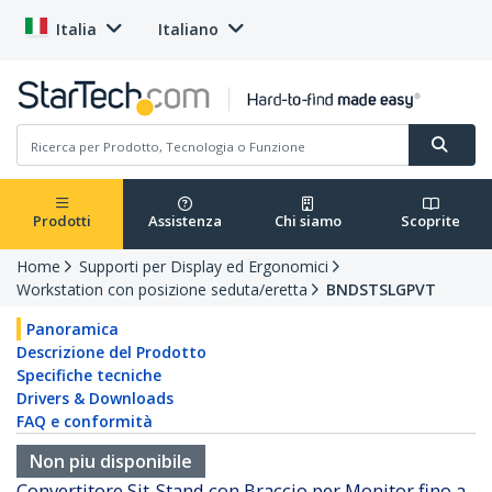
Italia
Italiano
Prodotti
Assistenza
Chi siamo
Scoprite
Home
Supporti per Display ed Ergonomici
Workstation con posizione seduta/eretta
BNDSTSLGPVT
Panoramica
Descrizione del Prodotto
Specifiche tecniche
Drivers & Downloads
FAQ e conformità
Non piu disponibile
Convertitore Sit-Stand con Braccio per Monitor fino a