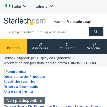
Italia
Italiano
Prodotti
Assistenza
Chi siamo
Scoprite
Home
Supporti per Display ed Ergonomici
Workstation con posizione seduta/eretta
BNDSTSLGSLIM
Panoramica
Descrizione del Prodotto
Specifiche tecniche
Drivers & Downloads
FAQ e conformità
Non piu disponibile
Convertitore Sit-Stand con Braccio per Monitor fino a