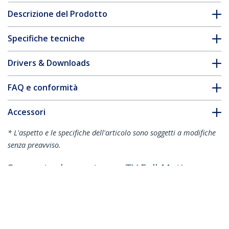
Descrizione del Prodotto
Specifiche tecniche
Drivers & Downloads
FAQ e conformità
Accessori
* L'aspetto e le specifiche dell'articolo sono soggetti a modifiche
senza preavviso.
Supporto da parete per TV Full-Motion -
Braccio da parete per TV articolato e
resistente per schermi da 32" a 75"
(165lb/75kg) VESA - Braccio universale