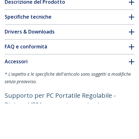
Descrizione del Prodotto
Specifiche tecniche
Drivers & Downloads
FAQ e conformità
Accessori
* L'aspetto e le specifiche dell'articolo sono soggetti a modifiche
senza preavviso.
Supporto per PC Portatile Regolabile -
Ripiano VESA per sostenere in sicurezza
Notebook fino a 4.5Kg - Vassoio
Adattatore VESA 75x75 e 100x100 -
Rialzo Ventilato montabile su braccio