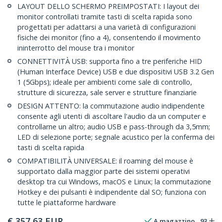
LAYOUT DELLO SCHERMO PREIMPOSTATI: I layout dei
monitor controllati tramite tasti di scelta rapida sono
progettati per adattarsi a una varietà di configurazioni
fisiche dei monitor (fino a 4), consentendo il movimento
ininterrotto del mouse tra i monitor
CONNETTIVITÀ USB: supporta fino a tre periferiche HID
(Human Interface Device) USB e due dispositivi USB 3.2 Gen
1 (5Gbps); ideale per ambienti come sale di controllo,
strutture di sicurezza, sale server e strutture finanziarie
DESIGN ATTENTO: la commutazione audio indipendente
consente agli utenti di ascoltare l'audio da un computer e
controllarne un altro; audio USB e pass-through da 3,5mm;
LED di selezione porte; segnale acustico per la conferma dei
tasti di scelta rapida
COMPATIBILITÀ UNIVERSALE: il roaming del mouse è
supportato dalla maggior parte dei sistemi operativi
desktop tra cui Windows, macOS e Linux; la commutazione
Hotkey e dei pulsanti è indipendente dal SO; funziona con
tutte le piattaforme hardware
€
357,63
EUR
A magazzino
93