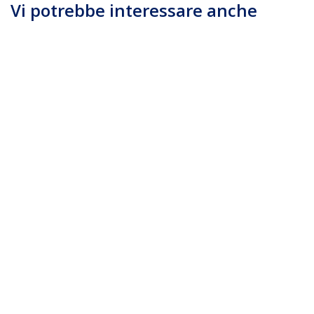
Vi potrebbe interessare anche
SV231DPDDUA
SV231DPDDUA2
Switch KVM USB
Switch KVM a 2 porte
doppio DisplayPort 2
DisplayPort per
porte con audio e
doppio Monitor - 4k
hub USB 2.0
60hz