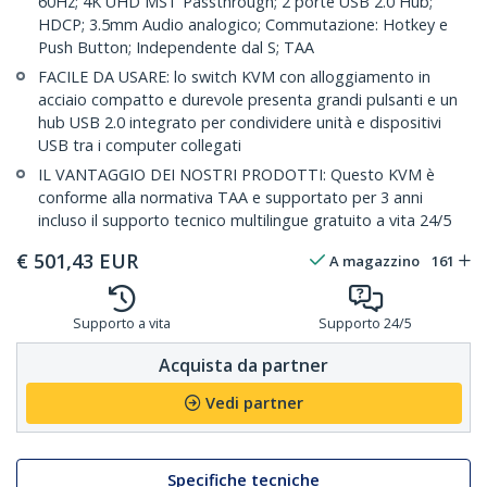
60Hz; 4K UHD MST Passthrough; 2 porte USB 2.0 Hub;
HDCP; 3.5mm Audio analogico; Commutazione: Hotkey e
Push Button; Independente dal S; TAA
FACILE DA USARE: lo switch KVM con alloggiamento in
acciaio compatto e durevole presenta grandi pulsanti e un
hub USB 2.0 integrato per condividere unità e dispositivi
USB tra i computer collegati
IL VANTAGGIO DEI NOSTRI PRODOTTI: Questo KVM è
conforme alla normativa TAA e supportato per 3 anni
incluso il supporto tecnico multilingue gratuito a vita 24/5
€
501,43
EUR
A magazzino
161
Supporto a vita
Supporto 24/5
Acquista da partner
Vedi partner
Specifiche tecniche