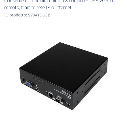
Consente di controllare fino a 8 computer USB VGA in
remoto, tramite rete IP o Internet
ID prodotto:
SV841DUSBI