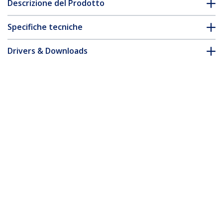
Descrizione del Prodotto
Specifiche tecniche
Drivers & Downloads
FAQ e conformità
Accessori
* L'aspetto e le specifiche dell'articolo sono soggetti a modifiche
senza preavviso.
Vi potrebbe interessare anche