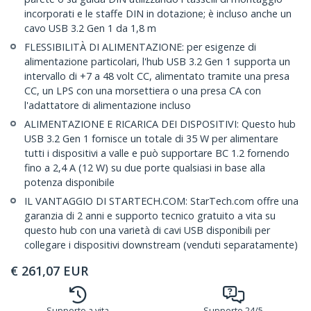
incorporati e le staffe DIN in dotazione; è incluso anche un
cavo USB 3.2 Gen 1 da 1,8 m
FLESSIBILITÀ DI ALIMENTAZIONE: per esigenze di
alimentazione particolari, l'hub USB 3.2 Gen 1 supporta un
intervallo di +7 a 48 volt CC, alimentato tramite una presa
CC, un LPS con una morsettiera o una presa CA con
l'adattatore di alimentazione incluso
ALIMENTAZIONE E RICARICA DEI DISPOSITIVI: Questo hub
USB 3.2 Gen 1 fornisce un totale di 35 W per alimentare
tutti i dispositivi a valle e può supportare BC 1.2 fornendo
fino a 2,4 A (12 W) su due porte qualsiasi in base alla
potenza disponibile
IL VANTAGGIO DI STARTECH.COM: StarTech.com offre una
garanzia di 2 anni e supporto tecnico gratuito a vita su
questo hub con una varietà di cavi USB disponibili per
collegare i dispositivi downstream (venduti separatamente)
€
261,07
EUR
Supporto a vita
Supporto 24/5