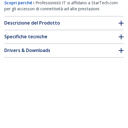
Scopri perché
i Professionisti IT si affidano a StarTech.com
per gli accessori di connettività ad alte prestazioni.
Descrizione del Prodotto
Specifiche tecniche
Drivers & Downloads
FAQ e conformità
Accessori
* L'aspetto e le specifiche dell'articolo sono soggetti a modifiche
senza preavviso.
Vi potrebbe interessare anche