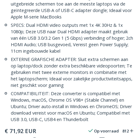
uitgebreide schermen toe aan de meeste laptops via de
geïntegreerde USB-A of USB-C adapter dongle; Ideaal voor
Apple M-serie MacBooks
SPECS: Dual HDMI video outputs met 1x 4K 30Hz & 1x
1080p; Deze USB naar Dual HDMI adapter maakt gebruik
van één USB 3.0/3.2 Gen 1 (5 Gbps) verbinding of hoger; 2ch
HDMI Audio; USB busgevoed, Vereist geen Power Supply;
11cm ingebouwde kabel
EXTERNE GRAFISCHE ADAPTER: Sluit extra schermen aan
op laptop/dock zonder extra beschikbare videopoorten; Te
gebruiken met twee externe monitors in combinatie met
het laptopscherm; Ideaal voor zakelijke productiviteitsapps,
niet geschikt voor gaming
COMPATIBILITEIT: Deze converter is compatibel met
Windows, macOS, Chrome OS V98+ (Stable Channel) en
Ubuntu; Driver auto-install in Windows en ChromeOS; Driver
download vereist voor macOS en Ubuntu; Compatibel met
USB 3.0, USB-C, USB4 en Thunderbolt
€
71,92
EUR
Op voorraad
812