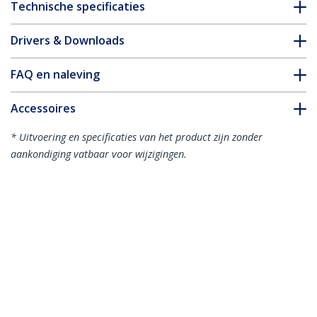
Technische specificaties
Drivers & Downloads
FAQ en naleving
Accessoires
* Uitvoering en specificaties van het product zijn zonder
aankondiging vatbaar voor wijzigingen.
Misschien vindt u dit ook leuk
USB32HDDVII
USB 3.0 naar HDMI en