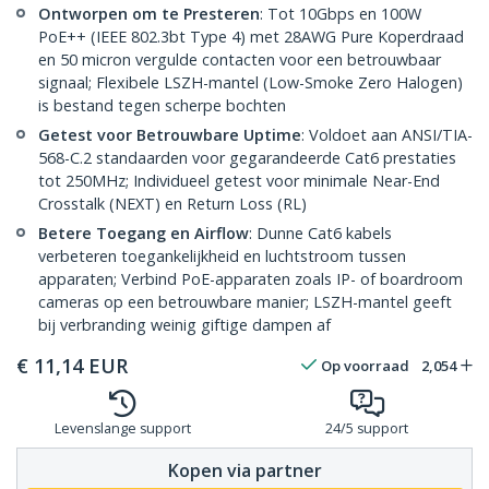
Ontworpen om te Presteren
: Tot 10Gbps en 100W
PoE++ (IEEE 802.3bt Type 4) met 28AWG Pure Koperdraad
en 50 micron vergulde contacten voor een betrouwbaar
signaal; Flexibele LSZH-mantel (Low-Smoke Zero Halogen)
is bestand tegen scherpe bochten
Getest voor Betrouwbare Uptime
: Voldoet aan ANSI/TIA-
568-C.2 standaarden voor gegarandeerde Cat6 prestaties
tot 250MHz; Individueel getest voor minimale Near-End
Crosstalk (NEXT) en Return Loss (RL)
Betere Toegang en Airflow
: Dunne Cat6 kabels
verbeteren toegankelijkheid en luchtstroom tussen
apparaten; Verbind PoE-apparaten zoals IP- of boardroom
cameras op een betrouwbare manier; LSZH-mantel geeft
bij verbranding weinig giftige dampen af
€
11,14
EUR
Op voorraad
2,054
Levenslange support
24/5 support
Kopen via partner