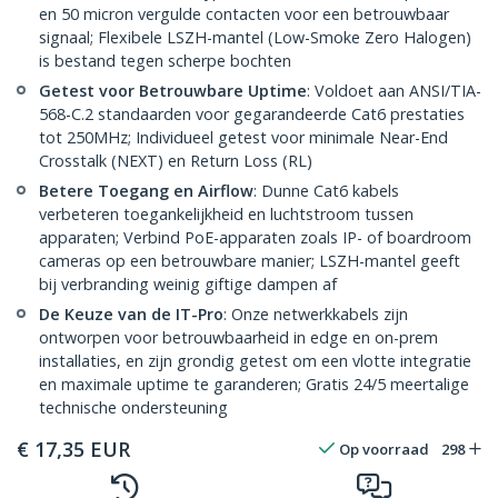
en 50 micron vergulde contacten voor een betrouwbaar
signaal; Flexibele LSZH-mantel (Low-Smoke Zero Halogen)
is bestand tegen scherpe bochten
Getest voor Betrouwbare Uptime
: Voldoet aan ANSI/TIA-
568-C.2 standaarden voor gegarandeerde Cat6 prestaties
tot 250MHz; Individueel getest voor minimale Near-End
Crosstalk (NEXT) en Return Loss (RL)
Betere Toegang en Airflow
: Dunne Cat6 kabels
verbeteren toegankelijkheid en luchtstroom tussen
apparaten; Verbind PoE-apparaten zoals IP- of boardroom
cameras op een betrouwbare manier; LSZH-mantel geeft
bij verbranding weinig giftige dampen af
De Keuze van de IT-Pro
: Onze netwerkkabels zijn
ontworpen voor betrouwbaarheid in edge en on-prem
installaties, en zijn grondig getest om een vlotte integratie
en maximale uptime te garanderen; Gratis 24/5 meertalige
technische ondersteuning
€
17,35
EUR
Op voorraad
298