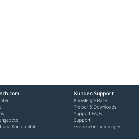
ech.com
Kunden Support
chten
Knowledge Base
t
Treiber & Downloads
ns
Support FAQs
nangebote
Support
ät und Konformität
Garantiebestimmungen