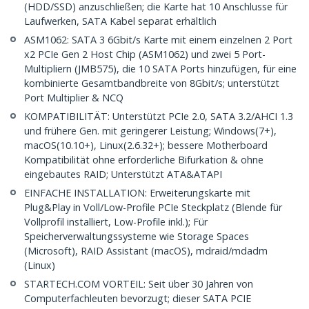
(HDD/SSD) anzuschließen; die Karte hat 10 Anschlusse für
Laufwerken, SATA Kabel separat erhältlich
ASM1062: SATA 3 6Gbit/s Karte mit einem einzelnen 2 Port
x2 PCIe Gen 2 Host Chip (ASM1062) und zwei 5 Port-
Multipliern (JMB575), die 10 SATA Ports hinzufügen, für eine
kombinierte Gesamtbandbreite von 8Gbit/s; unterstützt
Port Multiplier & NCQ
KOMPATIBILITÄT: Unterstützt PCIe 2.0, SATA 3.2/AHCI 1.3
und frühere Gen. mit geringerer Leistung; Windows(7+),
macOS(10.10+), Linux(2.6.32+); bessere Motherboard
Kompatibilität ohne erforderliche Bifurkation & ohne
eingebautes RAID; Unterstützt ATA&ATAPI
EINFACHE INSTALLATION: Erweiterungskarte mit
Plug&Play in Voll/Low-Profile PCIe Steckplatz (Blende für
Vollprofil installiert, Low-Profile inkl.); Für
Speicherverwaltungssysteme wie Storage Spaces
(Microsoft), RAID Assistant (macOS), mdraid/mdadm
(Linux)
STARTECH.COM VORTEIL: Seit über 30 Jahren von
Computerfachleuten bevorzugt; dieser SATA PCIE