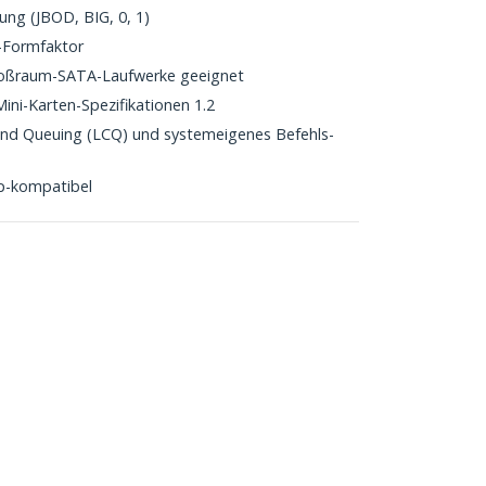
ng (JBOD, BIG, 0, 1)
s-Formfaktor
roßraum-SATA-Laufwerke geeignet
ini-Karten-Spezifikationen 1.2
nd Queuing (LCQ) und systemeigenes Befehls-
p-kompatibel