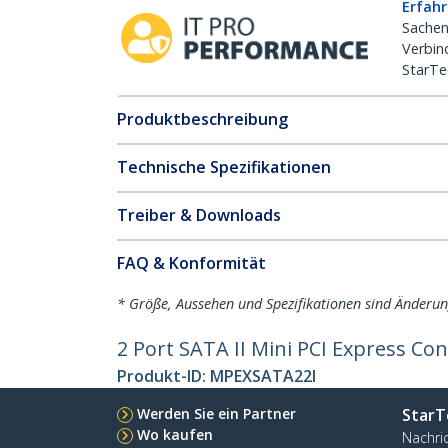
Erfahr
Sachen
Verbin
StarTe
Produktbeschreibung
Technische Spezifikationen
Treiber & Downloads
FAQ & Konformität
* Größe, Aussehen und Spezifikationen sind Änderu
2 Port SATA II Mini PCI Express Con
Produkt-ID:
MPEXSATA22I
Werden Sie ein Partner
StarT
Wo kaufen
Nachri