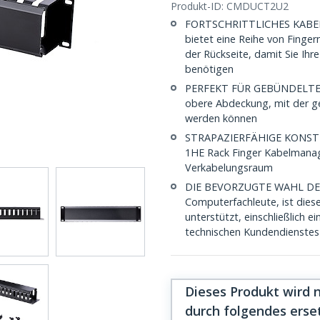
Produkt-ID:
CMDUCT2U2
FORTSCHRITTLICHES KABEL
bietet eine Reihe von Finge
der Rückseite, damit Sie Ihr
benötigen
PERFEKT FÜR GEBÜNDELTE K
obere Abdeckung, mit der ge
werden können
STRAPAZIERFÄHIGE KONSTRU
1HE Rack Finger Kabelmanage
Verkabelungsraum
DIE BEVORZUGTE WAHL DES IT
Computerfachleute, ist diese
unterstützt, einschließlich 
technischen Kundendienstes 
Dieses Produkt wird 
durch folgendes erse