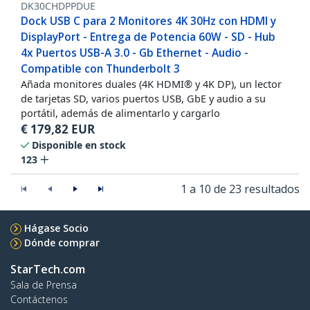
DK30CHDPPDUE
Dock USB C para 2 Monitores 4K 30Hz con HDMI y
DisplayPort - Entrega de Potencia 60W - SD - Hub
4x Puertos USB-A 3.0 - Gb Ethernet - Audio -
Compatible con Thunderbolt 3
Añada monitores duales (4K HDMI® y 4K DP), un lector
de tarjetas SD, varios puertos USB, GbE y audio a su
portátil, además de alimentarlo y cargarlo
€
179,82
EUR
Disponible en stock
123
1 a 10 de 23 resultados
Hágase Socio
Dónde comprar
StarTech.com
Sala de Prensa
Contáctenos