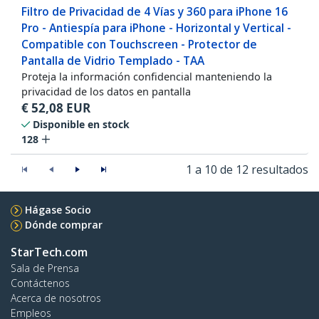
Filtro de Privacidad de 4 Vías y 360 para iPhone 16
Pro - Antiespía para iPhone - Horizontal y Vertical -
Compatible con Touchscreen - Protector de
Pantalla de Vidrio Templado - TAA
Proteja la información confidencial manteniendo la
privacidad de los datos en pantalla
€
52,08
EUR
Disponible en stock
128
1 a 10 de 12 resultados
Hágase Socio
Dónde comprar
StarTech.com
Sala de Prensa
Contáctenos
Acerca de nosotros
Empleos