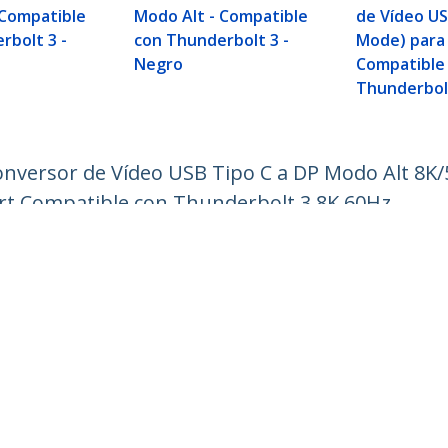
 Compatible
Modo Alt - Compatible
de Vídeo US
rbolt 3 -
con Thunderbolt 3 -
Mode) para 
Negro
Compatible
Thunderbol
onversor de Vídeo USB Tipo C a DP Modo Alt 8K
rt Compatible con Thunderbolt 3 8K 60Hz
ech.com
Soporte a clientes
e Prensa
Base de Conocimiento
tenos
Controladores y Descargas
 de nosotros
Support FAQs
os
Soporte
d y Conformidad Regulatoria
Política de Garantía
Envío