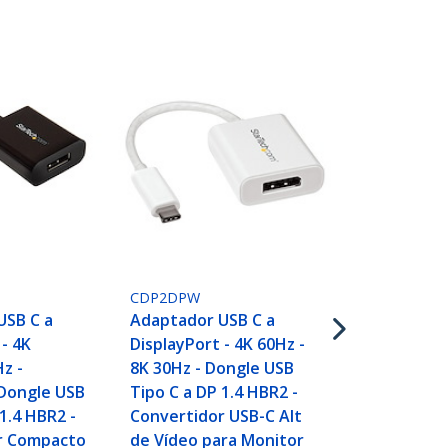
MSTCDP122D
Adaptador U
CDP2DPW
DisplayPort 
USB C a
Adaptador USB C a
Hub MST USB
 - 4K
DisplayPort - 4K 60Hz -
Divisor Mult
z -
8K 30Hz - Dongle USB
DP Doble de
Dongle USB
Tipo C a DP 1.4 HBR2 -
30Hz/1080p 
1.4 HBR2 -
Convertidor USB-C Alt
Cable Incor
r Compacto
de Vídeo para Monitor