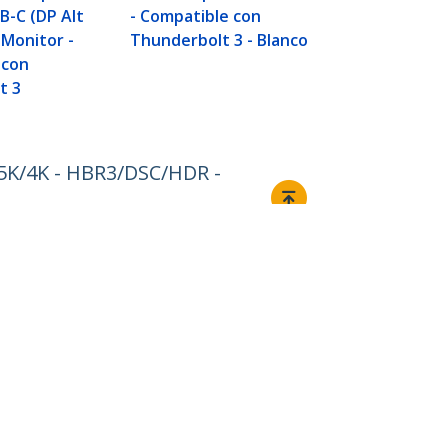
Extra Largo 
B-C (DP Alt
- Compatible con
Solamente 
Monitor -
Thunderbolt 3 - Blanco
Windows
 con
t 3
/5K/4K - HBR3/DSC/HDR -
Conectar