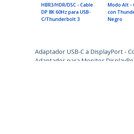
HBR3/HDR/DSC - Cable
Modo Alt -
DP 8K 60Hz para USB-
con Thunde
C/Thunderbolt 3
Negro
Adaptador USB-C a DisplayPort - C
Adaptador para Monitor DisplayPo
ID del Producto:
CDP2DP14B
Hágase Socio
StarT
Dónde comprar
Sala d
Contác
Acerca
Emple
Calida
Blog