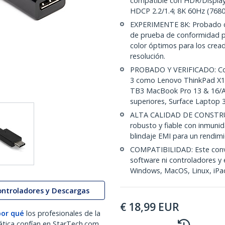
compatible con HDR/Displa
HDCP 2.2/1.4; 8K 60Hz (768
EXPERIMENTE 8K: Probado co
de prueba de conformidad p
color óptimos para los crea
resolución.
PROBADO Y VERIFICADO: Con
3 como Lenovo ThinkPad X1 
TB3 MacBook Pro 13 & 16/Air
superiores, Surface Laptop 
ALTA CALIDAD DE CONSTRUC
robusto y fiable con inmunid
blindaje EMI para un rendimi
COMPATIBILIDAD: Este conve
software ni controladores y 
Windows, MacOS, Linux, iPa
ontroladores y Descargas
€
18,99
EUR
por qué
los profesionales de la
ática confían en StarTech.com