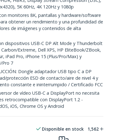
yHDR, HBR3, Display Stream Compression (DSC),
0x4320), 5K 60Hz, 4K 120Hz y 1080p
n monitores 8K, pantallas y hardware/software
ara obtener un rendimiento y una profundidad de
dores de imágenes y contenidos de alta
 dispositivos USB-C DP Alt Mode y Thunderbolt
Carbon/Extreme, Dell XPS, HP EliteBook/ZBook,
, iPad Pro, iPhone 15 (Plus/Pro/Max) y
3/Pro 7
CIÓN: Dongle adaptador USB tipo C a DP
ad/protección ESD de contacto/aire de nivel 4 y
ento constante e ininterrumpido / Certificado FCC
rsor de vídeo USB-C a DisplayPort no necesita
es retrocompatible con DisplayPort 1.2 -
dOS, iOS, Chrome OS y Android
Disponible en stock
1,562