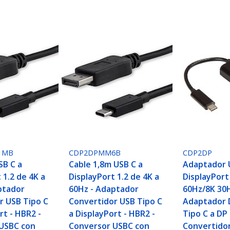
1MB
CDP2DPMM6B
CDP2DP
SB C a
Cable 1,8m USB C a
Adaptador 
 1.2 de 4K a
DisplayPort 1.2 de 4K a
DisplayPort
ptador
60Hz - Adaptador
60Hz/8K 30H
r USB Tipo C
Convertidor USB Tipo C
Adaptador 
rt - HBR2 -
a DisplayPort - HBR2 -
Tipo C a DP 
USBC con
Conversor USBC con
Convertido