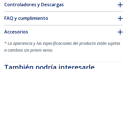
Controladores y Descargas
FAQ y cumplimiento
Accesorios
* La apariencia y las especificaciones del producto están sujetas
a cambios sin previo aviso.
También podría interesarle
CDP2HDW
Adaptador USB-C a
HDMI de 4K a 30Hz -
Blanco
CDP2HD