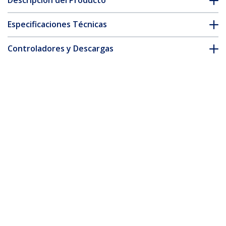
Descripción del Producto
Especificaciones Técnicas
Controladores y Descargas
FAQ y cumplimiento
* La apariencia y las especificaciones del producto están sujetas
a cambios sin previo aviso.
También podría interesarle