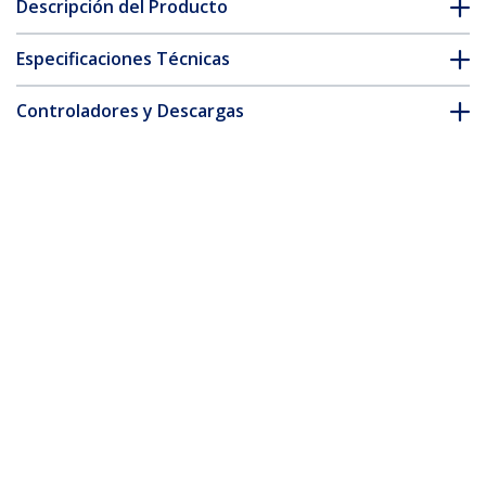
Descripción del Producto
Especificaciones Técnicas
Controladores y Descargas
FAQ y cumplimiento
* La apariencia y las especificaciones del producto están sujetas
a cambios sin previo aviso.
También podría interesarle