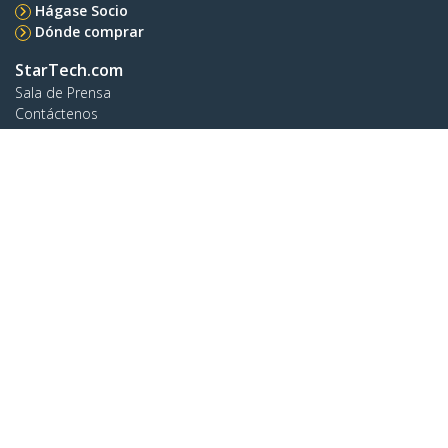
Hágase Socio
Dónde comprar
StarTech.com
Sala de Prensa
Contáctenos
Acerca de nosotros
Empleos
Calidad y Conformidad Regulatoria
Blog
Soporte a clientes
Base de Conocimiento
Controladores y Descargas
Support FAQs
Soporte
Política de Garantía
Envío
Conectar