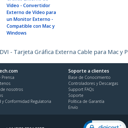
Vídeo - Convertidor
Externo de Vídeo para
un Monitor Externo -
Compatible con Mac y
Windows
VI - Tarjeta Gráfica Externa Cable para Mac y 
ech.com
Soporte a clientes
e Prensa
Base de Conocimiento
tenos
Controladores y Descargas
 de nosotros
Support FAQs
os
Soporte
d y Conformidad Regulatoria
Política de Garantía
Envío