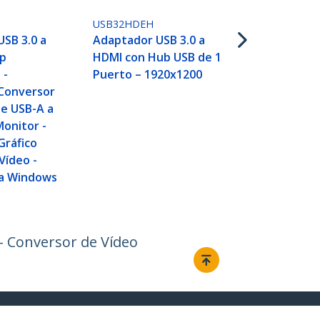
USB32HDEH
SB 3.0 a
Adaptador USB 3.0 a
0p
HDMI con Hub USB de 1
 -
Puerto – 1920x1200
Conversor
e USB-A a
onitor -
Gráfico
Vídeo -
ra Windows
 - Conversor de Vídeo
Conectar