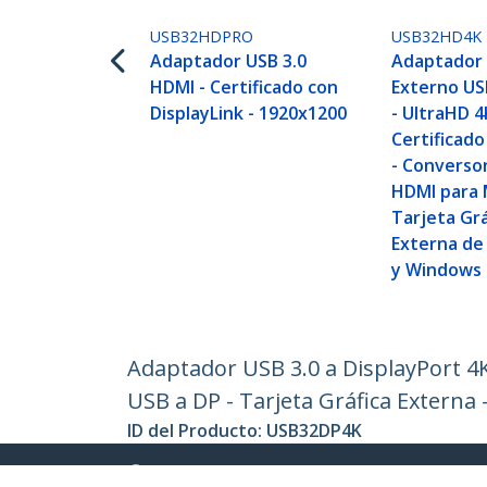
USB32HDPRO
USB32HD4K
Adaptador USB 3.0
Adaptador 
HDMI - Certificado con
Externo US
DisplayLink - 1920x1200
- UltraHD 4
Certificado
- Converso
HDMI para 
Tarjeta Grá
Externa de
y Windows
Adaptador USB 3.0 a DisplayPort 4K
USB a DP - Tarjeta Gráfica Externa
ID del Producto:
USB32DP4K
Hágase Socio
StarT