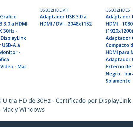
USB32HDDVII
USB32HDES
Gráfico
Adaptador USB 3.0 a
Adaptador U
B 3.0 a HDMI
HDMI / DVI - 2048x1152
HDMI - 108
K 30Hz -
(1920x1200)
 DisplayLink
Adaptador 
r USB-A a
Compacto d
Monitor -
HDMI para M
fica
Adaptador 
 Vídeo - Mac
Externo de 
Negro - pa
Solamente
 Ultra HD de 30Hz - Certificado por DisplayLink
 - Mac y Windows
ech.com
Soporte a clientes