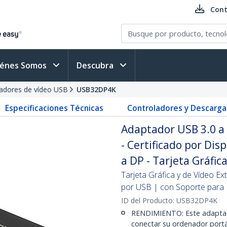
Cont
iénes Somos
Descubra
adores de vídeo USB
USB32DP4K
Especificaciones Técnicas
Controladores y Descarga
Adaptador USB 3.0 a 
- Certificado por Dis
a DP - Tarjeta Gráfi
Tarjeta Gráfica y de Vídeo E
por USB | con Soporte par
ID del Producto:
USB32DP4K
RENDIMIENTO: Este adaptado
conectar su ordenador portá