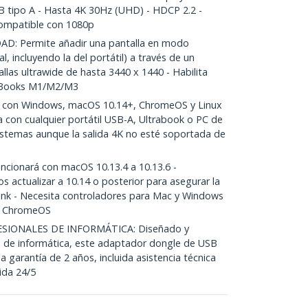
 tipo A - Hasta 4K 30Hz (UHD) - HDCP 2.2 -
ompatible con 1080p
: Permite añadir una pantalla en modo
l, incluyendo la del portátil) a través de un
las ultrawide de hasta 3440 x 1440 - Habilita
acBooks M1/M2/M3
con Windows, macOS 10.14+, ChromeOS y Linux
 con cualquier portátil USB-A, Ultrabook o PC de
stemas aunque la salida 4K no esté soportada de
cionará con macOS 10.13.4 a 10.13.6 -
 actualizar a 10.14 o posterior para asegurar la
ink - Necesita controladores para Mac y Windows
on ChromeOS
SIONALES DE INFORMÁTICA: Diseñado y
s de informática, este adaptador dongle de USB
a garantía de 2 años, incluida asistencia técnica
ida 24/5