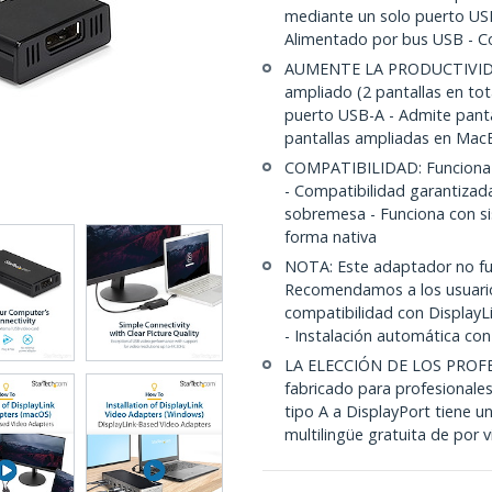
mediante un solo puerto USB
Alimentado por bus USB - C
AUMENTE LA PRODUCTIVIDAD
ampliado (2 pantallas en tota
puerto USB-A - Admite pantal
pantallas ampliadas en M
COMPATIBILIDAD: Funciona 
- Compatibilidad garantizada
sobremesa - Funciona con si
forma nativa
NOTA: Este adaptador no fun
Recomendamos a los usuarios
compatibilidad con DisplayL
- Instalación automática c
LA ELECCIÓN DE LOS PROFE
fabricado para profesionale
tipo A a DisplayPort tiene un
multilingüe gratuita de por v