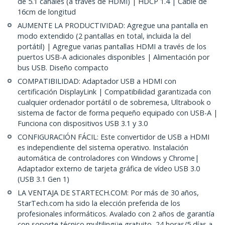
de 5.1 canales (a través de HDMI) | HDCP 1.4 | Cable de
16cm de longitud
AUMENTE LA PRODUCTIVIDAD: Agregue una pantalla en
modo extendido (2 pantallas en total, incluida la del
portátil) | Agregue varias pantallas HDMI a través de los
puertos USB-A adicionales disponibles | Alimentación por
bus USB. Diseño compacto
COMPATIBILIDAD: Adaptador USB a HDMI con
certificación DisplayLink | Compatibilidad garantizada con
cualquier ordenador portátil o de sobremesa, Ultrabook o
sistema de factor de forma pequeño equipado con USB-A |
Funciona con dispositivos USB 3.1 y 3.0
CONFIGURACIÓN FÁCIL: Este convertidor de USB a HDMI
es independiente del sistema operativo. Instalación
automática de controladores con Windows y Chrome|
Adaptador externo de tarjeta gráfica de vídeo USB 3.0
(USB 3.1 Gen 1)
LA VENTAJA DE STARTECH.COM: Por más de 30 años,
StarTech.com ha sido la elección preferida de los
profesionales informáticos. Avalado con 2 años de garantía
con soporte técnico multilingüe gratuito, 24 horas/5 días a