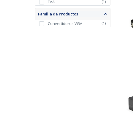
(
1
)
TAA
Familia de Productos
(
1
)
Convertidores VGA