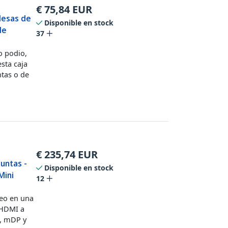
€
75,84
EUR
Mesas de
Disponible en stock
de
37
o podio,
sta caja
ntas o de
€
235,74
EUR
untas -
Disponible en stock
Mini
12
deo en una
 HDMI a
A, mDP y