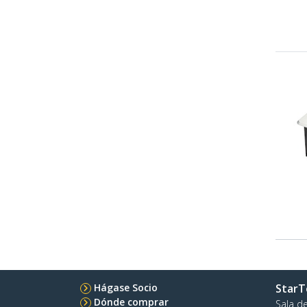
Hágase Socio
StarT
Dónde comprar
Sala d