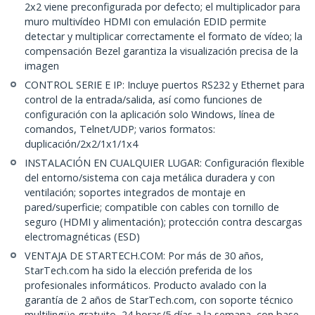
2x2 viene preconfigurada por defecto; el multiplicador para
muro multivídeo HDMI con emulación EDID permite
detectar y multiplicar correctamente el formato de vídeo; la
compensación Bezel garantiza la visualización precisa de la
imagen
CONTROL SERIE E IP: Incluye puertos RS232 y Ethernet para
control de la entrada/salida, así como funciones de
configuración con la aplicación solo Windows, línea de
comandos, Telnet/UDP; varios formatos:
duplicación/2x2/1x1/1x4
INSTALACIÓN EN CUALQUIER LUGAR: Configuración flexible
del entorno/sistema con caja metálica duradera y con
ventilación; soportes integrados de montaje en
pared/superficie; compatible con cables con tornillo de
seguro (HDMI y alimentación); protección contra descargas
electromagnéticas (ESD)
VENTAJA DE STARTECH.COM: Por más de 30 años,
StarTech.com ha sido la elección preferida de los
profesionales informáticos. Producto avalado con la
garantía de 2 años de StarTech.com, con soporte técnico
multilingüe gratuito, 24 horas/5 días a la semana, con base