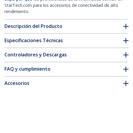
StarTech.com para los accesorios de conectividad de alto
rendimiento.
Descripción del Producto
Especificaciones Técnicas
Controladores y Descargas
FAQ y cumplimiento
Accesorios
* La apariencia y las especificaciones del producto están sujetas
a cambios sin previo aviso.
Extensor de S-Video a través de Cat 5
con Audio
ID del Producto:
SVIDUTPEXTA