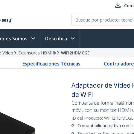
Cont
iénes Somos
Descubra
e Vídeo
Extensores HDMI®
WIFI2HDMCGE
Especificaciones Técnicas
Controladore
Adaptador de Vídeo 
de WiFi
Comparta de forma inalámbrica 
móvil, con su monitor HDMI u
ID del Producto:
WIFI2HDMCGE
Compatibilidad nativa con ci
Se incluye software para má