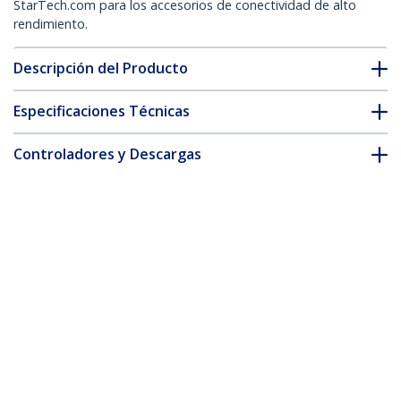
StarTech.com para los accesorios de conectividad de alto
rendimiento.
Descripción del Producto
Especificaciones Técnicas
Controladores y Descargas
FAQ y cumplimiento
* La apariencia y las especificaciones del producto están sujetas
a cambios sin previo aviso.
También podría interesarle