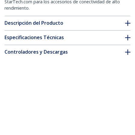
StarTech.com para los accesorios de conectividad de alto
rendimiento.
Descripción del Producto
Especificaciones Técnicas
Controladores y Descargas
FAQ y cumplimiento
* La apariencia y las especificaciones del producto están sujetas
a cambios sin previo aviso.
Cable Ethernet CAT6a de 7,5m Azul -
Cable de Red Blindado RJ45 de 10
Gigabits PoE de 100W - Cable de Red
STP de 10Gb con Alivios de Tensión -