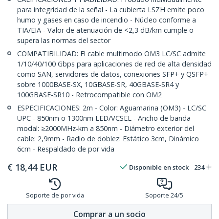
para integridad de la señal - La cubierta LSZH emite poco
humo y gases en caso de incendio - Núcleo conforme a
TIA/EIA - Valor de atenuación de <2,3 dB/km cumple o
supera las normas del sector
COMPATIBILIDAD: El cable multimodo OM3 LC/SC admite
1/10/40/100 Gbps para aplicaciones de red de alta densidad
como SAN, servidores de datos, conexiones SFP+ y QSFP+
sobre 1000BASE-SX, 10GBASE-SR, 40GBASE-SR4 y
100GBASE-SR10 - Retrocompatible con OM2
ESPECIFICACIONES: 2m - Color: Aguamarina (OM3) - LC/SC
UPC - 850nm o 1300nm LED/VCSEL - Ancho de banda
modal: ≥2000MHz-km a 850nm - Diámetro exterior del
cable: 2,9mm - Radio de doblez: Estático 3cm, Dinámico
6cm - Respaldado de por vida
€
18,44
EUR
Disponible en stock
234
Soporte de por vida
Soporte 24/5
Comprar a un socio